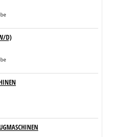
abe
W/D)
abe
HINEN
ZEUGMASCHINEN