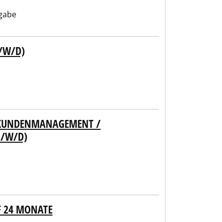
gabe
/W/D)
/ KUNDENMANAGEMENT /
M/W/D)
F 24 MONATE