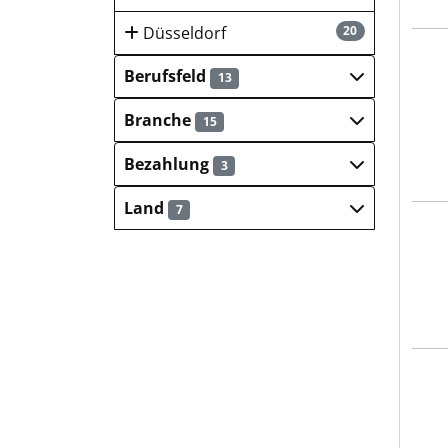
Düsseldorf
20
SART
Berufsfeld
13
Branche
15
Bezahlung
3
Land
7
Novo
SART