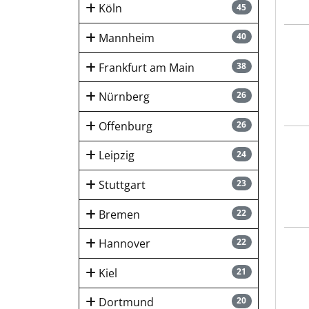
Köln
45
Mannheim
40
HUK-
Frankfurt am Main
38
Nürnberg
26
Offenburg
26
hygi
Leipzig
24
Stuttgart
23
Bremen
22
Hannover
22
hygi
Kiel
21
Dortmund
20