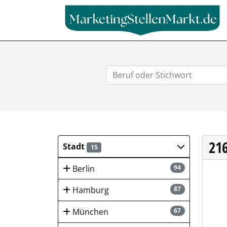
21
Stadt
15
Berlin
94
HUK-
Hamburg
87
München
67