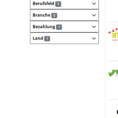
Berufsfeld
5
Branche
5
Bezahlung
1
inab
Land
1
Itze
Hays