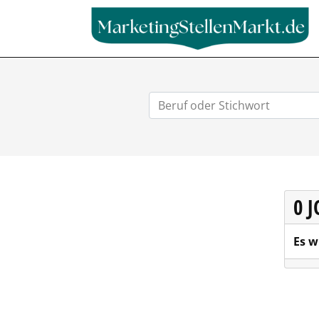
0 
Es w