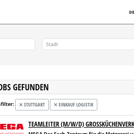
MARKETINGSTELLENMARKT.DE
DI
JOBS GEFUNDEN
filter:
STUTTGART
EINKAUF LOGISTIK
TEAMLEITER (M/W/D) GROSSKÜCHENVERKA
 Das Fach-Zentrum für die Metzgerei und Gastronomie eG