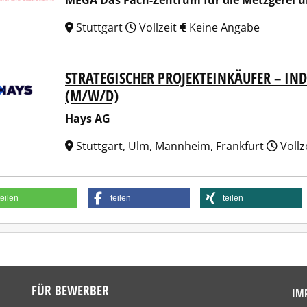
MEGA Das Fach-Zentrum für die Metzgerei 
Stuttgart
Vollzeit
Keine Angabe
STRATEGISCHER PROJEKTEINKÄUFER – IN
 AG
(M/W/D)
Hays AG
Stuttgart, Ulm, Mannheim, Frankfurt
Vollz
teilen
teilen
teilen
FÜR BEWERBER
IM