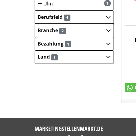
Ulm
1
Berufsfeld
4
Branche
2
Hays
Bezahlung
1
Land
1
MARKETINGSTELLENMARKT.DE