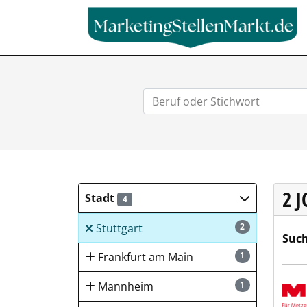
2 
Stadt
4
Stuttgart
2
Such
Frankfurt am Main
1
MEGA
Mannheim
1