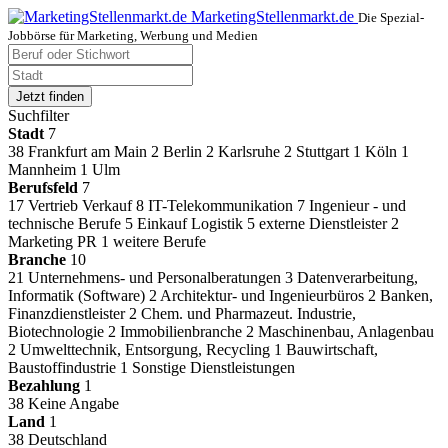
MarketingStellenmarkt.de
Die Spezial-
Jobbörse für Marketing, Werbung und Medien
Jetzt finden
Suchfilter
Stadt
7
38
Frankfurt am Main
2
Berlin
2
Karlsruhe
2
Stuttgart
1
Köln
1
Mannheim
1
Ulm
Berufsfeld
7
17
Vertrieb Verkauf
8
IT-Telekommunikation
7
Ingenieur - und
technische Berufe
5
Einkauf Logistik
5
externe Dienstleister
2
Marketing PR
1
weitere Berufe
Branche
10
21
Unternehmens- und Personalberatungen
3
Datenverarbeitung,
Informatik (Software)
2
Architektur- und Ingenieurbüros
2
Banken,
Finanzdienstleister
2
Chem. und Pharmazeut. Industrie,
Biotechnologie
2
Immobilienbranche
2
Maschinenbau, Anlagenbau
2
Umwelttechnik, Entsorgung, Recycling
1
Bauwirtschaft,
Baustoffindustrie
1
Sonstige Dienstleistungen
Bezahlung
1
38
Keine Angabe
Land
1
38
Deutschland