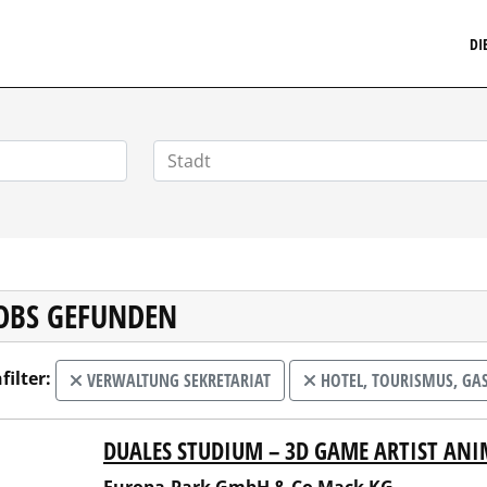
MARKETINGSTELLENMARKT.DE
DI
JOBS GEFUNDEN
filter:
VERWALTUNG SEKRETARIAT
HOTEL, TOURISMUS, G
DUALES STUDIUM – 3D GAME ARTIST AN
pa-Park GmbH & Co Mack KG