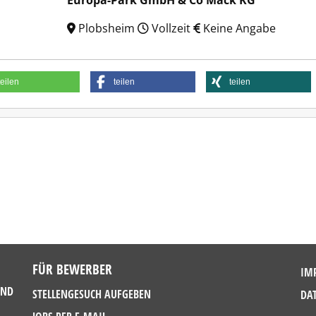
Europa-Park GmbH & Co Mack KG
Plobsheim
Vollzeit
Keine Angabe
teilen
teilen
teilen
FÜR BEWERBER
IM
UND
STELLENGESUCH AUFGEBEN
DA