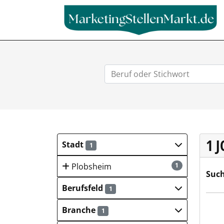
1 
Stadt
1
Plobsheim
1
Such
Berufsfeld
1
Euro
Branche
1