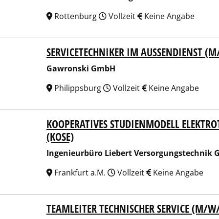
Rottenburg
Vollzeit
Keine Angabe
SERVICETECHNIKER IM AUSSENDIENST (M
ronski GmbH
Gawronski GmbH
Philippsburg
Vollzeit
Keine Angabe
KOOPERATIVES STUDIENMODELL ELEKTRO
nieurbüro Liebert Versorgungstechnik GmbH & Co. KG
(KOSE)
Ingenieurbüro Liebert Versorgungstechnik
Frankfurt a.M.
Vollzeit
Keine Angabe
TEAMLEITER TECHNISCHER SERVICE (M/W
CO Dr. Herfeld GmbH & Co. KG