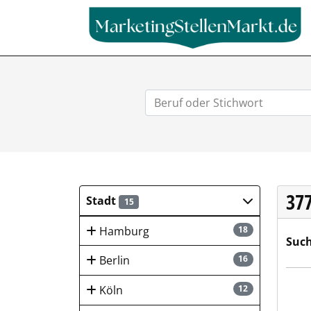
37
Stadt
15
Hamburg
18
Such
Berlin
16
Gebr.
Köln
12