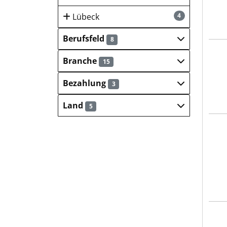
Lübeck
4
Berufsfeld
8
Gaw
Branche
15
Bezahlung
3
Land
5
Inge
MIXA