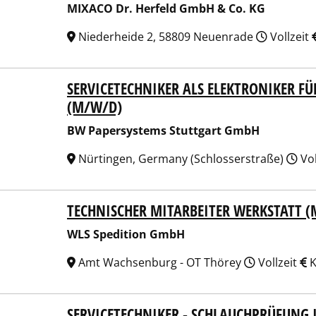
MIXACO Dr. Herfeld GmbH & Co. KG
Niederheide 2, 58809 Neuenrade
Vollzeit
SERVICETECHNIKER ALS ELEKTRONIKER F
apersystems Stuttgart GmbH
(M/W/D)
BW Papersystems Stuttgart GmbH
Nürtingen, Germany (Schlosserstraße)
Vol
TECHNISCHER MITARBEITER WERKSTATT 
Spedition GmbH
WLS Spedition GmbH
Amt Wachsenburg - OT Thörey
Vollzeit
K
SERVICETECHNIKER - SCHLAUCHPRÜFUNG I
ert Filtration GmbH