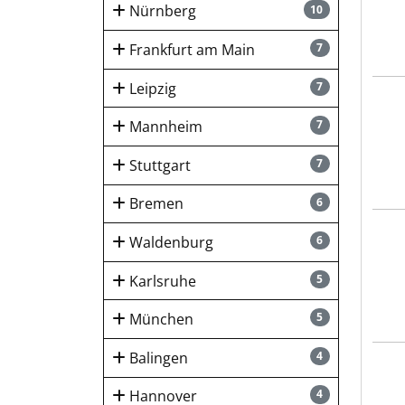
Nürnberg
10
Frankfurt am Main
7
Leipzig
7
GSN 
Mannheim
7
Stuttgart
7
Bremen
6
GSN 
Waldenburg
6
Karlsruhe
5
München
5
Balingen
4
GSN 
Hannover
4