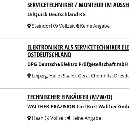
SERVICETECHNIKER / MONTEUR IM AUSSE
uick Deutschland KG
OilQuick Deutschland KG
Steindorf
Vollzeit
Keine Angabe
ELEKTRONIKER ALS SERVICETECHNIKER E
Deutsche Elektro Prüfgesellschaft mbH
OSTDEUTSCHLAND
DPG Deutsche Elektro Prüfgesellschaft mbH
Leipzig, Halle (Saale), Gera, Chemnitz, Dres
TECHNISCHER EINKÄUFER (M/W/D)
HER-PRÄZISION Carl Kurt Walther GmbH & Co. KG
WALTHER-PRÄZISION Carl Kurt Walther Gmb
Haan
Vollzeit
Keine Angabe