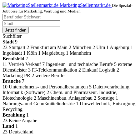
MarketingStellenmarkt.de
Die Spezial-
Jobbörse für Marketing, Werbung und Medien
Jetzt finden
Suchfilter
Stadt
9
23
Stuttgart
2
Frankfurt am Main
2
München
2
Ulm
1
Augsburg
1
Ingolstadt
1
Köln
1
Magdeburg
1
Mannheim
Berufsfeld
7
11
Vertrieb Verkauf
7
Ingenieur - und technische Berufe
5
externe
Dienstleister
3
IT-Telekommunikation
2
Einkauf Logistik
2
Marketing PR
2
weitere Berufe
Branche
7
10
Unternehmens- und Personalberatungen
5
Datenverarbeitung,
Informatik (Software)
2
Chem. und Pharmazeut. Industrie,
Biotechnologie
2
Maschinenbau, Anlagenbau
2
Sonstige
1
Nahrungs- und Genußmittelindustrie
1
Umwelttechnik, Entsorgung,
Recycling
Bezahlung
1
23
Keine Angabe
Land
1
23
Deutschland