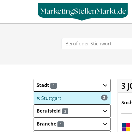
3 
Stadt
1
Stuttgart
3
Such
Berufsfeld
2
Sulz
Branche
1