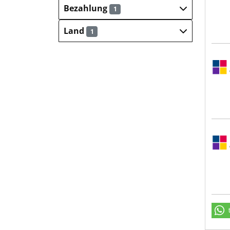
Bezahlung
1
Land
1
Sulz
Sulz