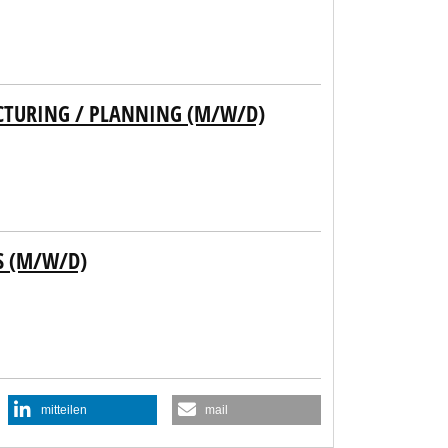
CTURING / PLANNING (M/W/D)
S (M/W/D)
mitteilen
mail