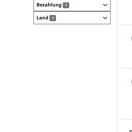
Bezahlung
1
Land
1
UNIF
UNIF
BEMO