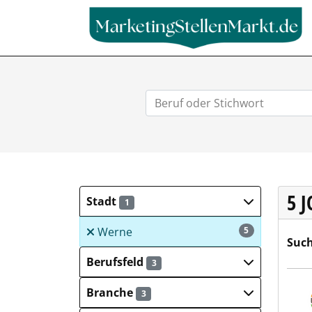
5 
Stadt
1
Werne
5
Such
Berufsfeld
3
UNIF
Branche
3