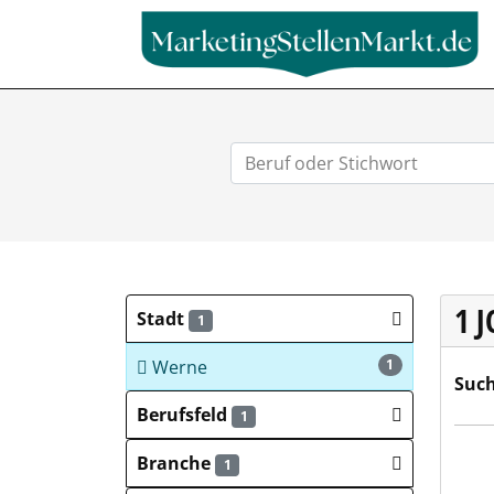
1 
Stadt
1
Werne
1
Such
Berufsfeld
1
UNIF
Branche
1