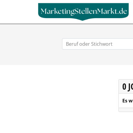
0 
Es w