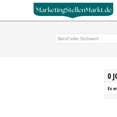
0 
Es w