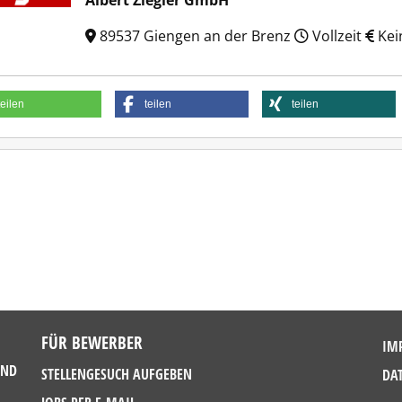
Albert Ziegler GmbH
89537 Giengen an der Brenz
Vollzeit
Kei
teilen
teilen
teilen
FÜR BEWERBER
IM
UND
STELLENGESUCH AUFGEBEN
DA