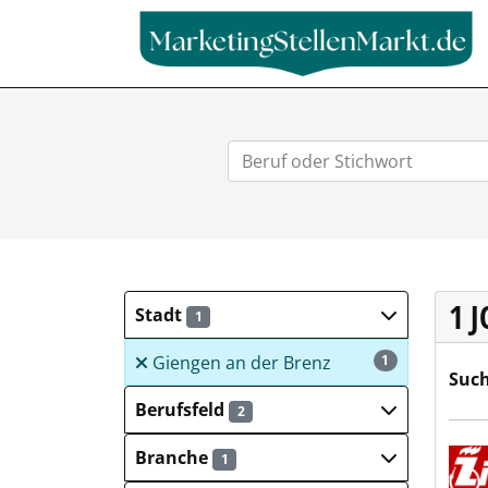
1 
Stadt
1
Giengen an der Brenz
1
Such
Berufsfeld
2
Albe
Branche
1