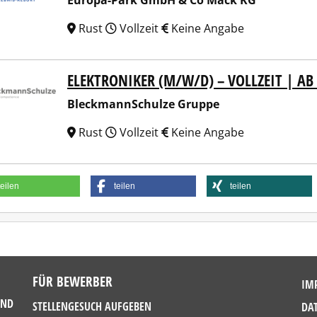
Europa-Park GmbH & Co Mack KG
Rust
Vollzeit
Keine Angabe
ELEKTRONIKER (M/W/D) – VOLLZEIT | AB
kmannSchulze Gruppe
BleckmannSchulze Gruppe
Rust
Vollzeit
Keine Angabe
teilen
teilen
teilen
FÜR BEWERBER
IM
UND
STELLENGESUCH AUFGEBEN
DA