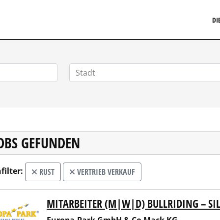
MARKETINGSTELLENMARKT.DE
DI
JOBS GEFUNDEN
filter:
RUST
VERTRIEB VERKAUF
MITARBEITER (M|W|D) BULLRIDING – SIL
pa-Park GmbH & Co Mack KG