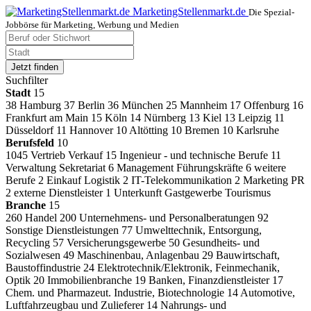
MarketingStellenmarkt.de
Die Spezial-
Jobbörse für Marketing, Werbung und Medien
Jetzt finden
Suchfilter
Stadt
15
38
Hamburg
37
Berlin
36
München
25
Mannheim
17
Offenburg
16
Frankfurt am Main
15
Köln
14
Nürnberg
13
Kiel
13
Leipzig
11
Düsseldorf
11
Hannover
10
Altötting
10
Bremen
10
Karlsruhe
Berufsfeld
10
1045
Vertrieb Verkauf
15
Ingenieur - und technische Berufe
11
Verwaltung Sekretariat
6
Management Führungskräfte
6
weitere
Berufe
2
Einkauf Logistik
2
IT-Telekommunikation
2
Marketing PR
2
externe Dienstleister
1
Unterkunft Gastgewerbe Tourismus
Branche
15
260
Handel
200
Unternehmens- und Personalberatungen
92
Sonstige Dienstleistungen
77
Umwelttechnik, Entsorgung,
Recycling
57
Versicherungsgewerbe
50
Gesundheits- und
Sozialwesen
49
Maschinenbau, Anlagenbau
29
Bauwirtschaft,
Baustoffindustrie
24
Elektrotechnik/Elektronik, Feinmechanik,
Optik
20
Immobilienbranche
19
Banken, Finanzdienstleister
17
Chem. und Pharmazeut. Industrie, Biotechnologie
14
Automotive,
Luftfahrzeugbau und Zulieferer
14
Nahrungs- und