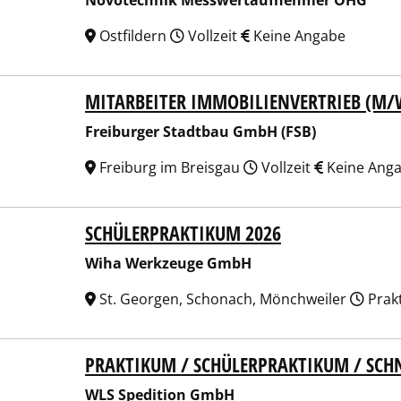
Novotechnik Messwertaufnehmer OHG
Ostfildern
Vollzeit
Keine Angabe
MITARBEITER IMMOBILIENVERTRIEB (M/
burger Stadtbau GmbH (FSB)
Freiburger Stadtbau GmbH (FSB)
Freiburg im Breisgau
Vollzeit
Keine Ang
SCHÜLERPRAKTIKUM 2026
a Werkzeuge GmbH
Wiha Werkzeuge GmbH
St. Georgen, Schonach, Mönchweiler
Prak
PRAKTIKUM / SCHÜLERPRAKTIKUM / SCH
Spedition GmbH
WLS Spedition GmbH