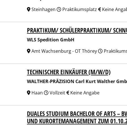
Steinhagen
Praktikumsplatz
Keine Anga
PRAKTIKUM/ SCHÜLERPRAKTIKUM/ SCHN
Spedition GmbH
WLS Spedition GmbH
Amt Wachsenburg - OT Thörey
Praktikum
TECHNISCHER EINKÄUFER (M/W/D)
HER-PRÄZISION Carl Kurt Walther GmbH & Co. KG
WALTHER-PRÄZISION Carl Kurt Walther Gmb
Haan
Vollzeit
Keine Angabe
DUALES STUDIUM BACHELOR OF ARTS – B
t. Rehakliniken Bad Waldsee
UND KURORTEMANAGEMENT ZUM 01.10.