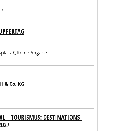
be
UPPERTAG
splatz
Keine Angabe
H & Co. KG
WL – TOURISMUS: DESTINATIONS-
2027