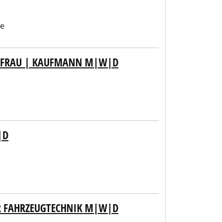
be
FFRAU | KAUFMANN M|W|D
|D
R FAHRZEUGTECHNIK M|W|D