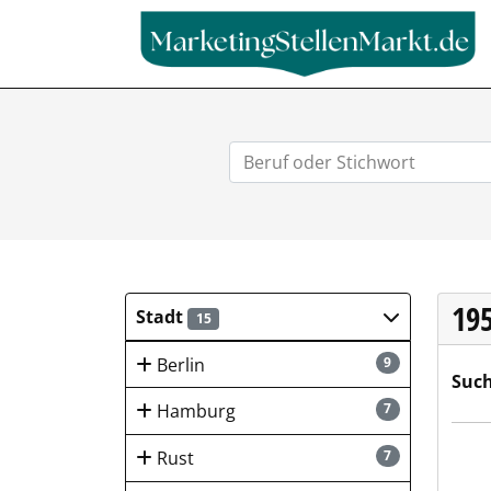
19
Stadt
15
Berlin
9
Such
Hamburg
7
Novo
Rust
7