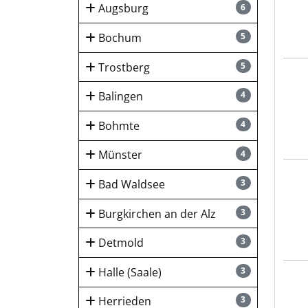
Augsburg
6
Bochum
5
Trostberg
5
Frei
Balingen
4
Bohmte
4
Münster
4
Wih
Bad Waldsee
3
Burgkirchen an der Alz
3
Detmold
3
Halle (Saale)
3
WLS 
Herrieden
3