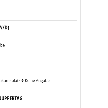
W/D)
abe
tikumsplatz
Keine Angabe
NUPPERTAG