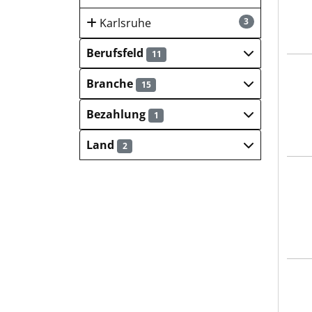
Karlsruhe
3
Berufsfeld
11
WLS 
Branche
15
Bezahlung
1
Land
2
WALT
Städ