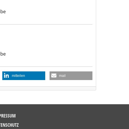
abe
abe
mitteilen
mail
PRESSUM
TENSCHUTZ