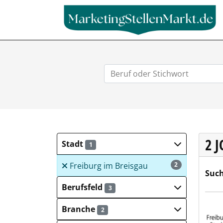
2 
Stadt
1
Freiburg im Breisgau
2
Such
Berufsfeld
3
Frei
Branche
2