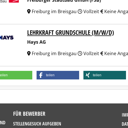
Freiburger Stadtbau GmbH (FSB)
Freiburg im Breisgau
Vollzeit
Keine Ang
LEHRKRAFT GRUNDSCHULE (M/W/D)
 AG
Hays AG
Freiburg im Breisgau
Vollzeit
Keine Ang
teilen
teilen
teilen
FÜR BEWERBER
IM
UND
STELLENGESUCH AUFGEBEN
DA