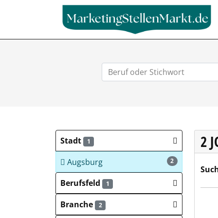
2 
Stadt
1
Augsburg
2
Such
Berufsfeld
1
BBBa
Branche
2