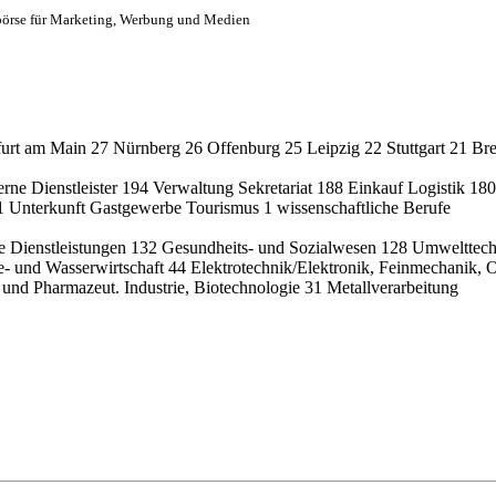
börse für Marketing, Werbung und Medien
furt am Main
27
Nürnberg
26
Offenburg
25
Leipzig
22
Stuttgart
21
Br
erne Dienstleister
194
Verwaltung Sekretariat
188
Einkauf Logistik
180
1
Unterkunft Gastgewerbe Tourismus
1
wissenschaftliche Berufe
e Dienstleistungen
132
Gesundheits- und Sozialwesen
128
Umwelttech
e- und Wasserwirtschaft
44
Elektrotechnik/Elektronik, Feinmechanik, 
und Pharmazeut. Industrie, Biotechnologie
31
Metallverarbeitung