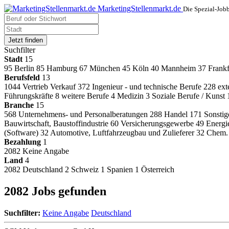
MarketingStellenmarkt.de
Die Spezial-Job
Jetzt finden
Suchfilter
Stadt
15
95
Berlin
85
Hamburg
67
München
45
Köln
40
Mannheim
37
Frank
Berufsfeld
13
1044
Vertrieb Verkauf
372
Ingenieur - und technische Berufe
228
ext
Führungskräfte
8
weitere Berufe
4
Medizin
3
Soziale Berufe / Kunst
Branche
15
568
Unternehmens- und Personalberatungen
288
Handel
171
Sonstig
Bauwirtschaft, Baustoffindustrie
60
Versicherungsgewerbe
49
Energi
(Software)
32
Automotive, Luftfahrzeugbau und Zulieferer
32
Chem. 
Bezahlung
1
2082
Keine Angabe
Land
4
2082
Deutschland
2
Schweiz
1
Spanien
1
Österreich
2082 Jobs gefunden
Suchfilter:
Keine Angabe
Deutschland