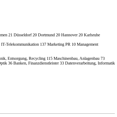
emen
21
Düsseldorf
20
Dortmund
20
Hannover
20
Karlsruhe
IT-Telekommunikation
137
Marketing PR
10
Management
nik, Entsorgung, Recycling
115
Maschinenbau, Anlagenbau
73
Optik
36
Banken, Finanzdienstleister
33
Datenverarbeitung, Informatik