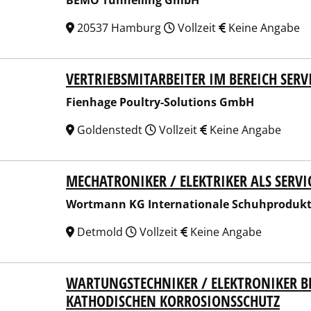
BEMO Tunnelling GmbH
20537 Hamburg
Vollzeit
Keine Angabe
VERTRIEBSMITARBEITER IM BEREICH SERVI
hage Poultry-Solutions GmbH
Fienhage Poultry-Solutions GmbH
Goldenstedt
Vollzeit
Keine Angabe
MECHATRONIKER / ELEKTRIKER ALS SERV
mann KG Internationale Schuhproduktionen
Wortmann KG Internationale Schuhproduk
Detmold
Vollzeit
Keine Angabe
WARTUNGSTECHNIKER / ELEKTRONIKER B
SS Service GmbH
KATHODISCHEN KORROSIONSSCHUTZ