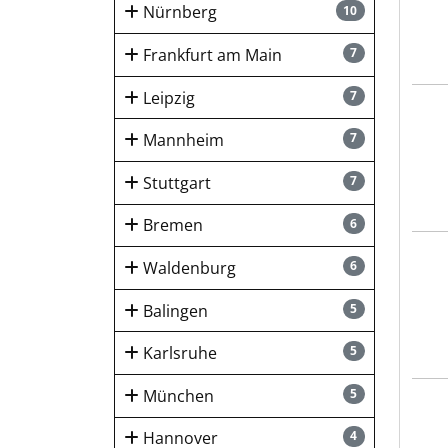
Nürnberg
10
Frankfurt am Main
7
Leipzig
7
Fien
Mannheim
7
Stuttgart
7
Bremen
6
Wort
Waldenburg
6
Balingen
5
Karlsruhe
5
München
5
PREU
Hannover
4