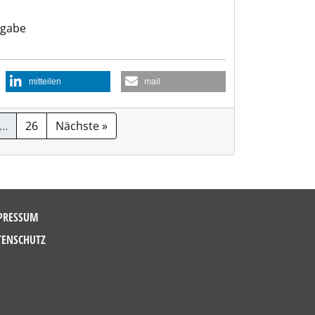
ngabe
mitteilen
mail
…
26
Nächste »
PRESSUM
TENSCHUTZ