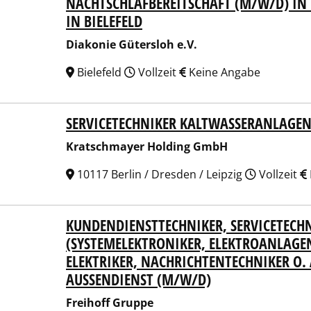
NACHTSCHLAFBEREITSCHAFT (M/W/D) IN 
onie Gütersloh e.V.
IN BIELEFELD
Diakonie Gütersloh e.V.
Bielefeld
Vollzeit
Keine Angabe
SERVICETECHNIKER KALTWASSERANLAGE
schmayer Holding GmbH
Kratschmayer Holding GmbH
10117 Berlin / Dresden / Leipzig
Vollzeit
KUNDENDIENSTTECHNIKER, SERVICETECH
hoff Gruppe
(SYSTEMELEKTRONIKER, ELEKTROANLAGE
ELEKTRIKER, NACHRICHTENTECHNIKER O.
AUSSENDIENST (M/W/D)
Freihoff Gruppe