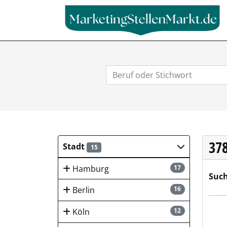
37
Stadt
15
Hamburg
17
Such
Berlin
16
BEMO
Köln
12