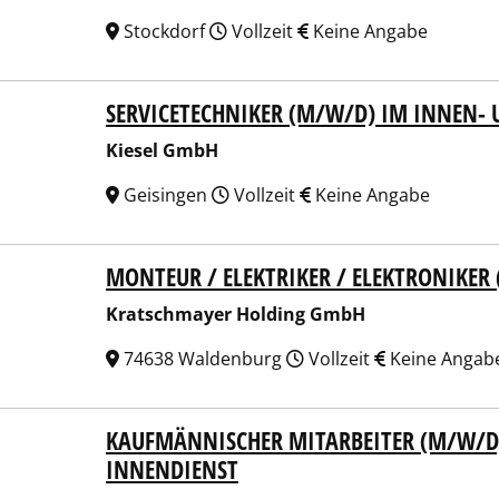
Stockdorf
Vollzeit
Keine Angabe
SERVICETECHNIKER (M/W/D) IM INNEN- 
el GmbH
Kiesel GmbH
Geisingen
Vollzeit
Keine Angabe
MONTEUR / ELEKTRIKER / ELEKTRONIKER 
schmayer Holding GmbH
Kratschmayer Holding GmbH
74638 Waldenburg
Vollzeit
Keine Angab
KAUFMÄNNISCHER MITARBEITER (M/W/D)
ner Staplertechnik Vertriebs-GmbH
INNENDIENST