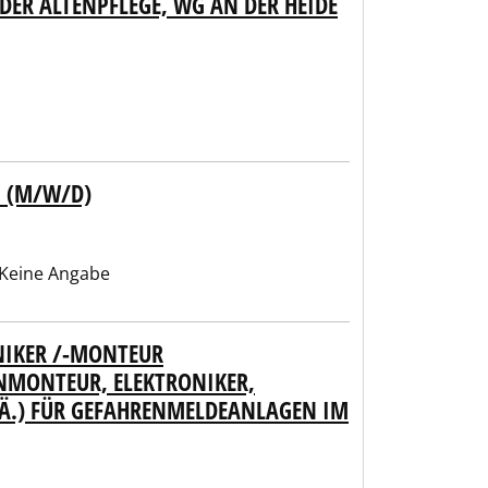
DER ALTENPFLEGE, WG AN DER HEIDE
N (M/W/D)
Keine Angabe
NIKER /-MONTEUR
NMONTEUR, ELEKTRONIKER,
 Ä.) FÜR GEFAHRENMELDEANLAGEN IM