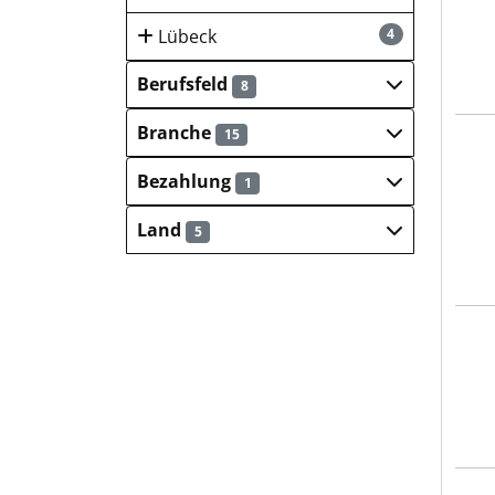
Lübeck
4
Berufsfeld
8
Branche
15
PREU
Bezahlung
1
Land
5
Kies