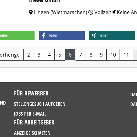
Kiesel GmbH
Lingen (Wietmarschen)
Vollzeit
Keine A
teilen
teilen
teilen
Vorherige
2
3
4
5
6
7
8
9
10
11
FÜR BEWERBER
IM
UND
STELLENGESUCH AUFGEBEN
DA
JOBS PER E-MAIL
FÜR ARBEITGEBER
ANZEIGE SCHALTEN