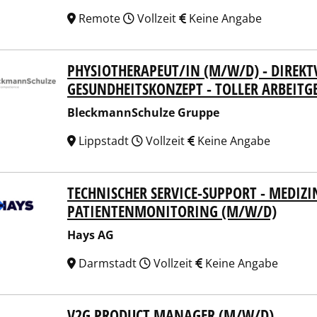
Remote
Vollzeit
Keine Angabe
PHYSIOTHERAPEUT/IN (M/W/D) - DIREKT
kmannSchulze Gruppe
GESUNDHEITSKONZEPT - TOLLER ARBEITG
BleckmannSchulze Gruppe
Lippstadt
Vollzeit
Keine Angabe
TECHNISCHER SERVICE-SUPPORT - MEDIZI
 AG
PATIENTENMONITORING (M/W/D)
Hays AG
Darmstadt
Vollzeit
Keine Angabe
V2G PRODUCT MANAGER (M/W/D)
 AG