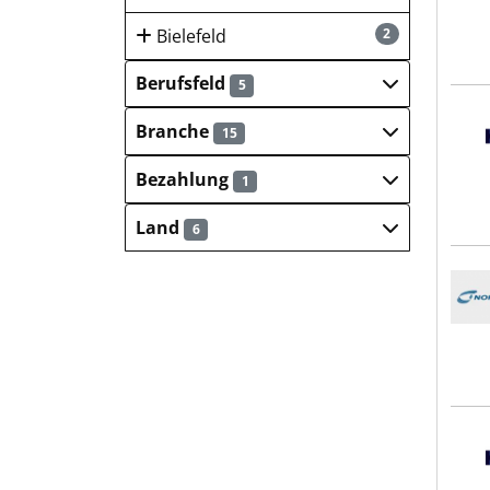
Bielefeld
2
Berufsfeld
5
Hays
Branche
15
Bezahlung
1
Land
6
Nord
Hays