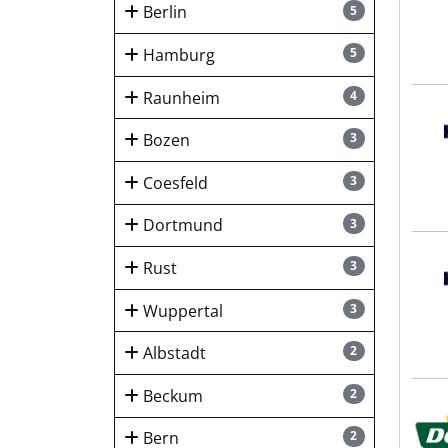
Berlin
5
Hamburg
5
Raunheim
4
Hays
Bozen
3
Coesfeld
3
Dortmund
3
Hays
Rust
3
Wuppertal
3
Albstadt
2
Beckum
2
Dehn
Bern
2