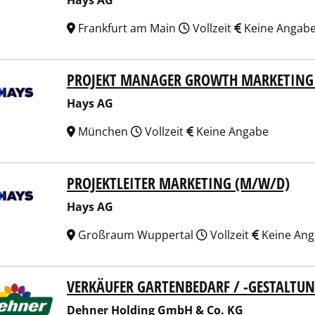
Hays AG
Frankfurt am Main
Vollzeit
Keine Angab
PROJEKT MANAGER GROWTH MARKETING 
 AG
Hays AG
München
Vollzeit
Keine Angabe
PROJEKTLEITER MARKETING (M/W/D)
 AG
Hays AG
Großraum Wuppertal
Vollzeit
Keine An
VERKÄUFER GARTENBEDARF / -GESTALTU
er Holding GmbH & Co. KG
Dehner Holding GmbH & Co. KG