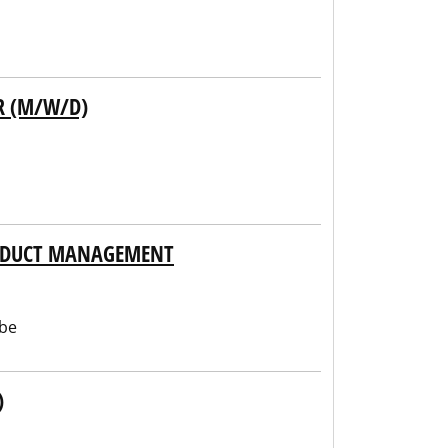
R (M/W/D)
RODUCT MANAGEMENT
be
)