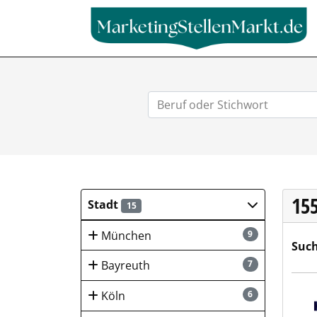
15
Stadt
15
München
9
Such
Bayreuth
7
Hays
Köln
6