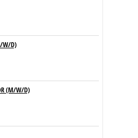
M/W/D)
OR (M/W/D)