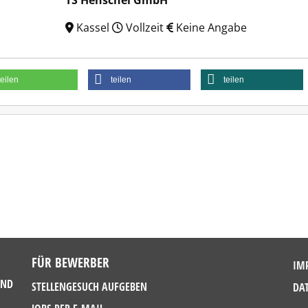
TS Henschel GmbH
Kassel
Vollzeit
Keine Angabe
teilen
teilen
teilen
FÜR BEWERBER
IM
UND
STELLENGESUCH AUFGEBEN
DA