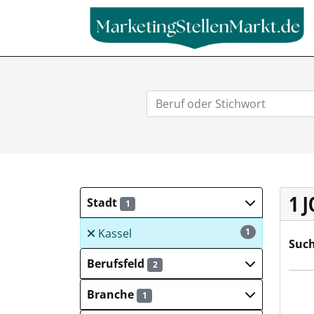
1 
Stadt
1
Kassel
1
Such
Berufsfeld
2
TS H
Branche
1