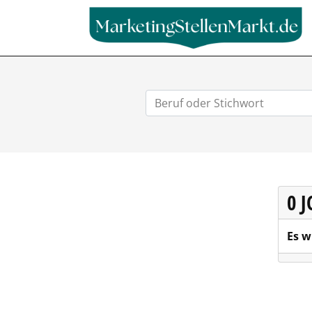
0 
Es w