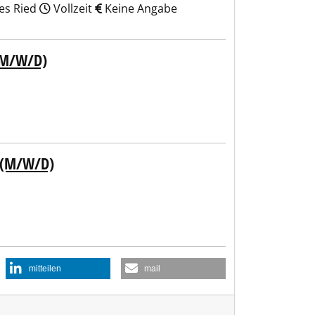
hes Ried
Vollzeit
Keine Angabe
(M/W/D)
 (M/W/D)
mitteilen
mail