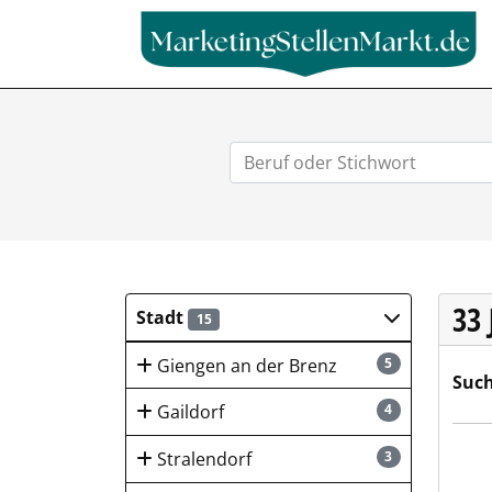
33
Stadt
15
Giengen an der Brenz
5
Such
Gaildorf
4
Bott
Stralendorf
3