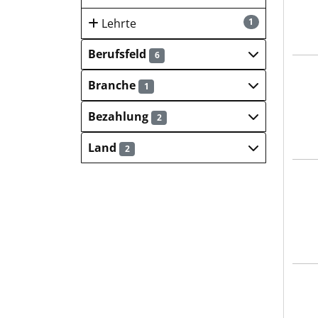
Lehrte
1
Berufsfeld
6
Bott
Branche
1
Bezahlung
2
Land
2
Bott
Bott