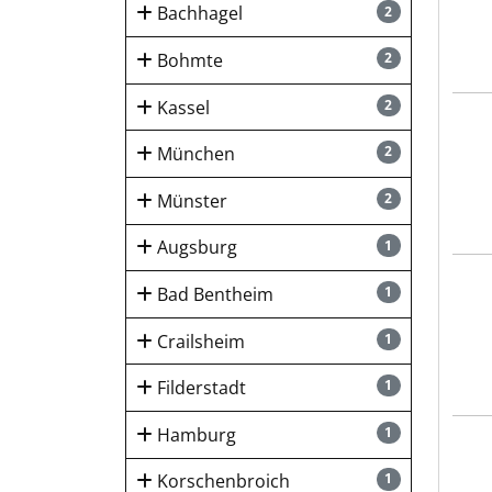
Bachhagel
2
Bohmte
2
Kassel
2
Bott
München
2
Münster
2
Augsburg
1
Bott
Bad Bentheim
1
Crailsheim
1
Filderstadt
1
Hamburg
1
Bott
Korschenbroich
1