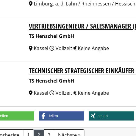
Limburg. a. d. Lahn / Rheinhessen / Hessisc
VERTRIEBSINGENIEUR / SALESMANAGER 
enschel GmbH
TS Henschel GmbH
Kassel
Vollzeit
Keine Angabe
TECHNISCHER STRATEGISCHER EINKÄUFER
enschel GmbH
TS Henschel GmbH
Kassel
Vollzeit
Keine Angabe
teilen
teilen
teilen
Vorherige
1
2
3
Nächste »