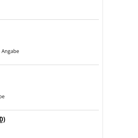
 Angabe
be
)