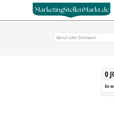
0 
Es w