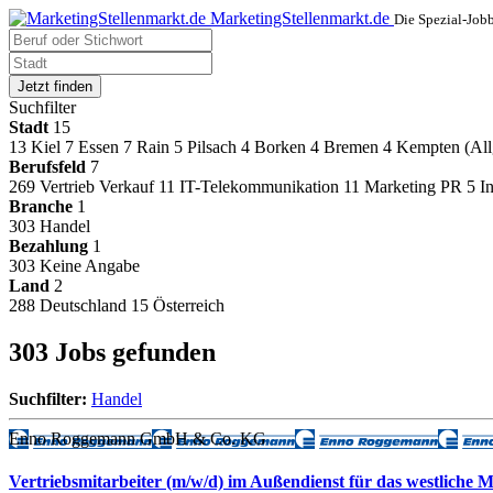
MarketingStellenmarkt.de
Die Spezial-Job
Jetzt finden
Suchfilter
Stadt
15
13
Kiel
7
Essen
7
Rain
5
Pilsach
4
Borken
4
Bremen
4
Kempten (Al
Berufsfeld
7
269
Vertrieb Verkauf
11
IT-Telekommunikation
11
Marketing PR
5
I
Branche
1
303
Handel
Bezahlung
1
303
Keine Angabe
Land
2
288
Deutschland
15
Österreich
303 Jobs gefunden
Suchfilter:
Handel
Enno Roggemann GmbH & Co. KG
Vertriebsmitarbeiter (m/w/d) im Außendienst für das westliche 