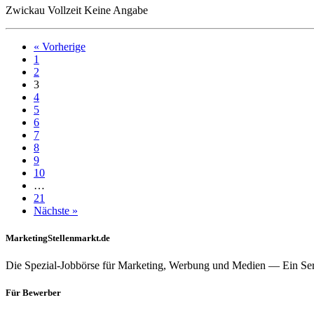
Zwickau
Vollzeit
Keine Angabe
« Vorherige
1
2
3
4
5
6
7
8
9
10
…
21
Nächste »
MarketingStellenmarkt.de
Die Spezial-Jobbörse für Marketing, Werbung und Medien — Ein Se
Für Bewerber