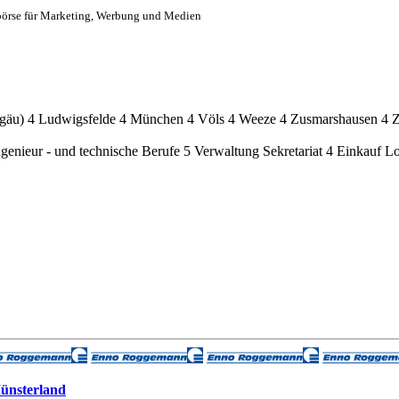
börse für Marketing, Werbung und Medien
lgäu)
4
Ludwigsfelde
4
München
4
Völs
4
Weeze
4
Zusmarshausen
4
ngenieur - und technische Berufe
5
Verwaltung Sekretariat
4
Einkauf Lo
Münsterland