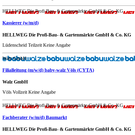
HELLWEG Die Profi-Bau- & Gartenmärkte GmbH & Co. KG
Kassierer (w/m/d)
HELLWEG Die Profi-Bau- & Gartenmärkte GmbH & Co. KG
Lüdenscheid
Teilzeit
Keine Angabe
Walz GmbH
Filialleitung (m/w/d) baby-walz Völs (CYTA)
Walz GmbH
Völs
Vollzeit
Keine Angabe
HELLWEG Die Profi-Bau- & Gartenmärkte GmbH & Co. KG
Fachberater (w/m/d) Baumarkt
HELLWEG Die Profi-Bau- & Gartenmärkte GmbH & Co. KG