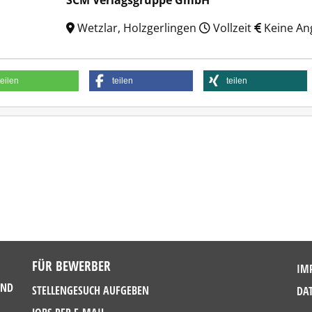
SCM Verlagsgruppe GmbH
Wetzlar, Holzgerlingen
Vollzeit
Keine An
teilen
teilen
teilen
FÜR BEWERBER
IM
UND
STELLENGESUCH AUFGEBEN
DA