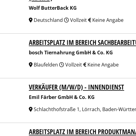
Wolf ButterBack KG
Deutschland
Vollzeit
Keine Angabe
ARBEITSPLATZ IM BEREICH SACHBEARBEIT
h Tiernahrung GmbH & Co. KG
bosch Tiernahrung GmbH & Co. KG
Blaufelden
Vollzeit
Keine Angabe
VERKÄUFER (M/W/D) - INNENDIENST
 Färber GmbH & Co. KG
Emil Färber GmbH & Co. KG
Schlachthofstraße 1, Lörrach, Baden-Württ
ARBEITSPLATZ IM BEREICH PRODUKTMA
h Tiernahrung GmbH & Co. KG