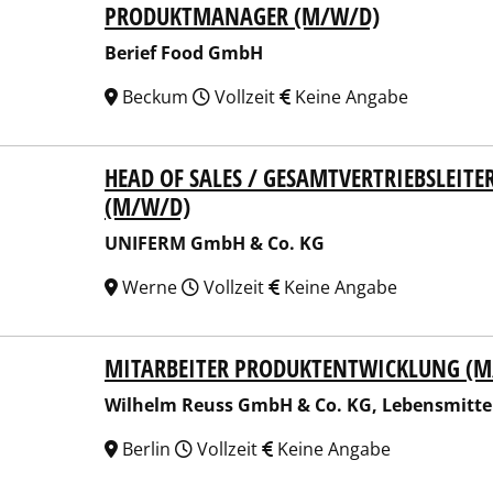
PRODUKTMANAGER (M/W/D)
ef Food GmbH
Berief Food GmbH
Beckum
Vollzeit
Keine Angabe
HEAD OF SALES / GESAMTVERTRIEBSLEIT
ERM GmbH & Co. KG
(M/W/D)
UNIFERM GmbH & Co. KG
Werne
Vollzeit
Keine Angabe
MITARBEITER PRODUKTENTWICKLUNG (M
elm Reuss GmbH & Co. KG, Lebensmittelwerk
Wilhelm Reuss GmbH & Co. KG, Lebensmitte
Berlin
Vollzeit
Keine Angabe