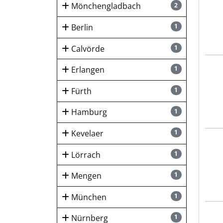
Mönchengladbach
2
Berlin
1
Calvörde
1
bosc
Erlangen
1
Fürth
1
Hamburg
1
Kevelaer
1
Emil
Lörrach
1
Mengen
1
München
1
bosc
Nürnberg
1