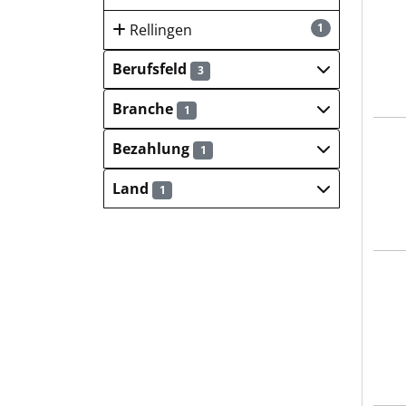
Rellingen
1
Berufsfeld
3
Branche
1
Emil
Bezahlung
1
Land
1
Emil