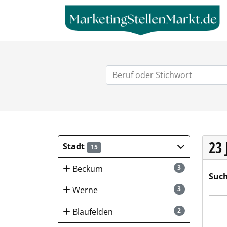
23
Stadt
15
Beckum
3
Such
Werne
3
Wolf
Blaufelden
2