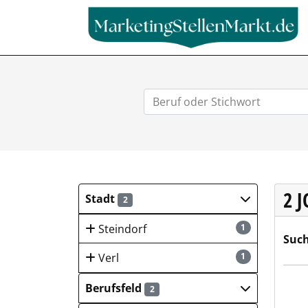
2 
Stadt
2
Steindorf
1
Such
Verl
1
Alul
Berufsfeld
2