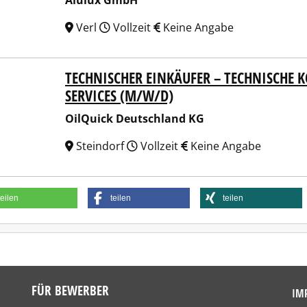
Alulux GmbH
Verl
Vollzeit
Keine Angabe
TECHNISCHER EINKÄUFER – TECHNISCHE
uick Deutschland KG
SERVICES (M/W/D)
OilQuick Deutschland KG
Steindorf
Vollzeit
Keine Angabe
teilen
teilen
teilen
FÜR BEWERBER
IM