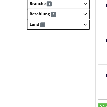
Hays
Branche
1
Bezahlung
1
Land
1
Hays
Hays