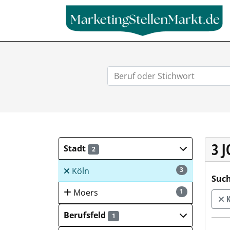
3 
Stadt
2
Köln
3
Such
Moers
1
K
Berufsfeld
1