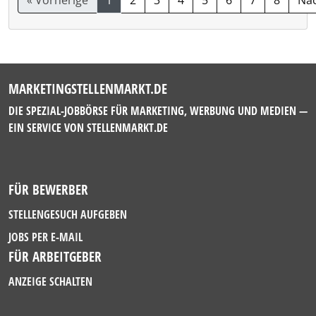
« Vorherige
1
2
3
4
5
6
7
8
Näc
MARKETINGSTELLENMARKT.DE
DIE SPEZIAL-JOBBÖRSE FÜR MARKETING, WERBUNG UND MEDIEN —
EIN SERVICE VON
STELLENMARKT.DE
FÜR BEWERBER
STELLENGESUCH AUFGEBEN
JOBS PER E-MAIL
FÜR ARBEITGEBER
ANZEIGE SCHALTEN