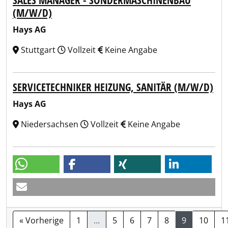
SALES MANAGER - SONDERMASCHINENBAU
(M/W/D)
Hays AG
Stuttgart
Vollzeit
Keine Angabe
SERVICETECHNIKER HEIZUNG, SANITÄR (M/W/D)
Hays AG
Niedersachsen
Vollzeit
Keine Angabe
« Vorherige
1
…
5
6
7
8
9
10
1