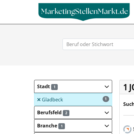
1 
Stadt
1
Gladbeck
1
Such
Berufsfeld
2
Salz
Branche
1