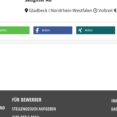
Salzgitter AG
Gladbeck ǀ Nordrhein-Westfalen
Vollzeit
teilen
teilen
teilen
FÜR BEWERBER
IM
UND
STELLENGESUCH AUFGEBEN
DA