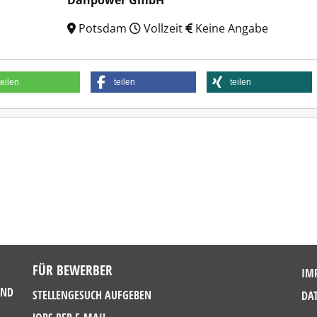
Danpower GmbH
Potsdam
Vollzeit
Keine Angabe
teilen
teilen
teilen
FÜR BEWERBER
IM
UND
STELLENGESUCH AUFGEBEN
DA