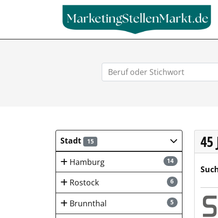
45
Stadt
15
Hamburg
14
Such
Rostock
6
SFC 
Brunnthal
5