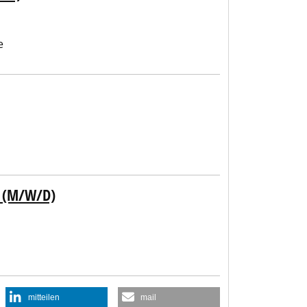
e
 (M/W/D)
mitteilen
mail