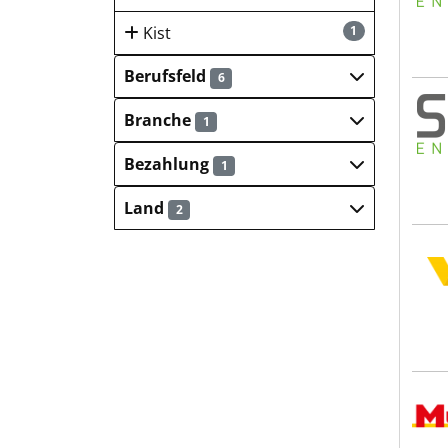
Kist
1
Berufsfeld
6
SFC 
Branche
1
Bezahlung
1
Land
2
VNG
Mun