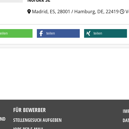
Nordex SE
Madrid, ES, 28001 / Hamburg, DE, 22419
Vo
teilen
teilen
teilen
FÜR BEWERBER
IM
UND
STELLENGESUCH AUFGEBEN
DA