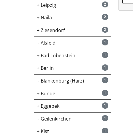
Leipzig
2
Naila
2
Ziesendorf
2
Alsfeld
1
Bad Lobenstein
1
Berlin
1
Blankenburg (Harz)
1
Bünde
1
Eggebek
1
Geilenkirchen
1
Kist
1