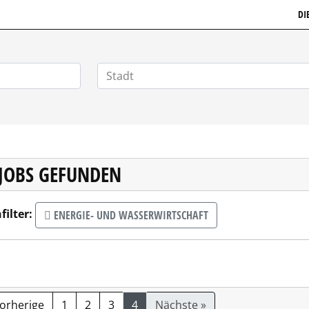
GSTELLENMARKT.DE
DI
 JOBS GEFUNDEN
filter:
ENERGIE- UND WASSERWIRTSCHAFT
Vorherige
1
2
3
4
Nächste »