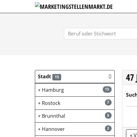
MARKETIN
47
Stadt
15
Hamburg
15
Such
Rostock
7
Brunnthal
5
Hannover
2
« 