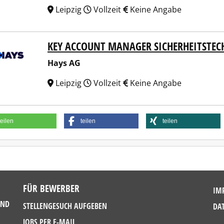
Leipzig
Vollzeit
Keine Angabe
KEY ACCOUNT MANAGER SICHERHEITSTEC
 AG
Hays AG
Leipzig
Vollzeit
Keine Angabe
teilen
teilen
teilen
FÜR BEWERBER
IM
UND
STELLENGESUCH AUFGEBEN
DA
JOBS PER E-MAIL