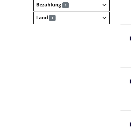
Bezahlung
1
Land
1
Hays
Hays
Hays