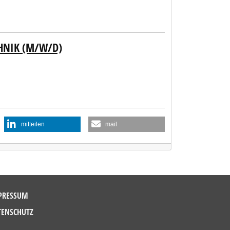
HNIK (M/W/D)
mitteilen
mail
PRESSUM
TENSCHUTZ