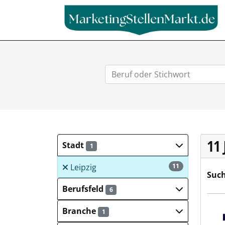
11
Stadt
1
Leipzig
11
Such
Berufsfeld
6
Hays
Branche
1