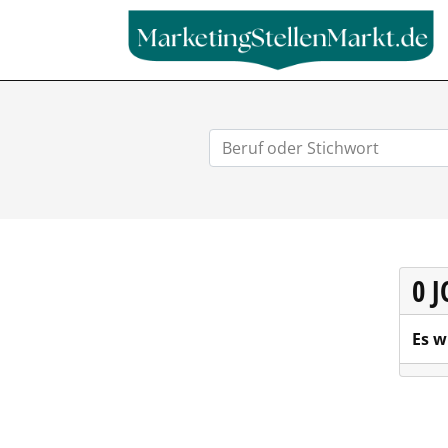
0 
Es w