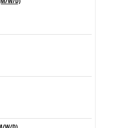
 (M/W/D)
(M/W/D)