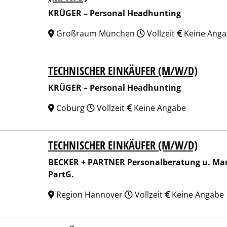
KRÜGER – Personal Headhunting
Großraum München
Vollzeit
Keine Ang
TECHNISCHER EINKÄUFER (M/W/D)
ER – Personal Headhunting
KRÜGER – Personal Headhunting
Coburg
Vollzeit
Keine Angabe
TECHNISCHER EINKÄUFER (M/W/D)
ER + PARTNER Personalberatung u. Managementberatung fü
BECKER + PARTNER Personalberatung u. Ma
PartG.
Region Hannover
Vollzeit
Keine Angabe