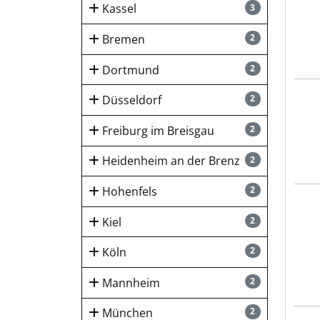
Kassel
3
Bremen
2
Dortmund
2
KRÜG
Düsseldorf
2
Freiburg im Breisgau
2
Heidenheim an der Brenz
2
Hohenfels
2
BECK
Kiel
2
Köln
2
Mannheim
2
München
2