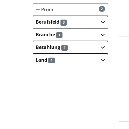
P@I 
Prüm
2
Berufsfeld
3
Branche
1
Hays
Bezahlung
1
Land
1
Hays