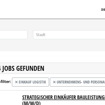
MARKETINGSTELLENMARKT.DE
DI
4 JOBS GEFUNDEN
filter:
EINKAUF LOGISTIK
UNTERNEHMENS- UND PERSONA
STRATEGISCHER EINKÄUFER BAULEISTU
ER – Personal Headhunting
(M/W/D)