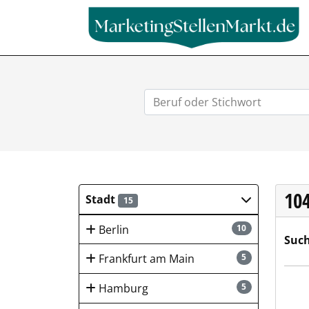
10
Stadt
15
Berlin
10
Such
Frankfurt am Main
5
KRÜG
Hamburg
5