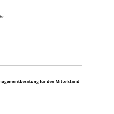
abe
r den Mittelstand PartG.
nagementberatung für den Mittelstand