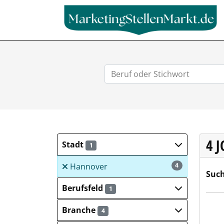
4 
Stadt
1
Hannover
4
Such
Berufsfeld
1
Kies
Branche
4