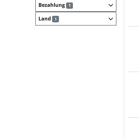
Bezahlung
1
Land
1
PCT 
ZIM
Hays