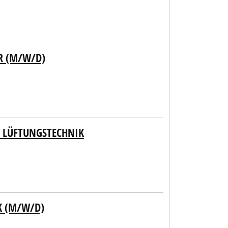
R (M/W/D)
D LÜFTUNGSTECHNIK
K (M/W/D)