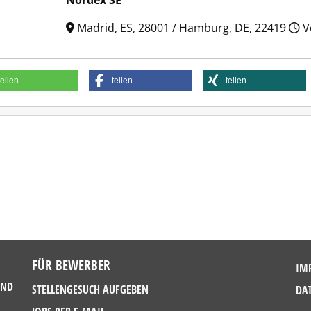
Nordex SE
Madrid, ES, 28001 / Hamburg, DE, 22419
Vo
teilen
teilen
teilen
FÜR BEWERBER
IM
UND
STELLENGESUCH AUFGEBEN
DA