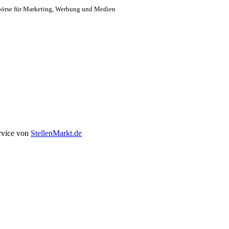
börse für Marketing, Werbung und Medien
rvice von
StellenMarkt.de