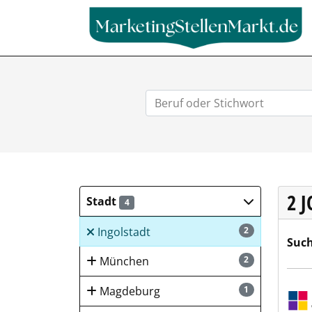
2 
Stadt
4
Ingolstadt
2
Such
München
2
Sulz
Magdeburg
1