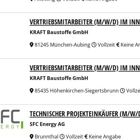
VERTRIEBSMITARBEITER (M/W/D) IM INN
T Baustoffe GmbH
KRAFT Baustoffe GmbH
81245 München-Aubing
Vollzeit
Keine A
VERTRIEBSMITARBEITER (M/W/D) IM IN
T Baustoffe GmbH
KRAFT Baustoffe GmbH
85435 Höhenkirchen-Siegertsbrunn
Vollze
TECHNISCHER PROJEKTEINKÄUFER (M/W/
Energy AG
SFC Energy AG
Brunnthal
Vollzeit
Keine Angabe