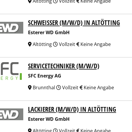
Altötting
Vollzeit
Keine Angabe
SCHWEISSER (M/W/D) IN ALTÖTTING
erer WD GmbH
Esterer WD GmbH
Altötting
Vollzeit
Keine Angabe
SERVICETECHNIKER (M/W/D)
Energy AG
SFC Energy AG
Brunnthal
Vollzeit
Keine Angabe
LACKIERER (M/W/D) IN ALTÖTTING
erer WD GmbH
Esterer WD GmbH
Altötting
Vollzeit
Keine Angabe