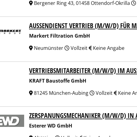
Bergener Ring 43, 01458 Ottendorf-Okrilla
AUSSENDIENST VERTRIEB (M/W/D) FÜR MA
ert Filtration GmbH
Markert Filtration GmbH
Neumünster
Vollzeit
Keine Angabe
VERTRIEBSMITARBEITER (M/W/D) IM AUSS
T Baustoffe GmbH
KRAFT Baustoffe GmbH
81245 München-Aubing
Vollzeit
Keine A
ZERSPANUNGSMECHANIKER (M/W/D) IN 
erer WD GmbH
Esterer WD GmbH