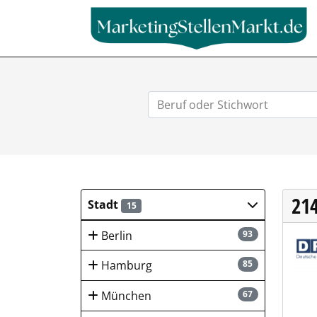
21
Stadt
15
Berlin
93
DPG 
Hamburg
85
München
67