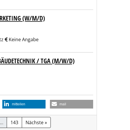
KETING (W/M/D)
tz
Keine Angabe
BÄUDETECHNIK / TGA (M/W/D)
mitteilen
mail
…
143
Nächste »