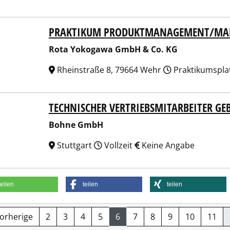
PRAKTIKUM PRODUKTMANAGEMENT/MAR
 Yokogawa GmbH & Co. KG
Rota Yokogawa GmbH & Co. KG
Rheinstraße 8, 79664 Wehr
Praktikumspla
TECHNISCHER VERTRIEBSMITARBEITER GE
ne GmbH
Bohne GmbH
Stuttgart
Vollzeit
Keine Angabe
teilen
teilen
teilen
Vorherige
2
3
4
5
6
7
8
9
10
11