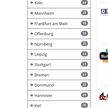
Köln
44
DPG 
Mannheim
39
Frankfurt am Main
38
Offenburg
26
Nürnberg
25
Wolf
Leipzig
24
Stuttgart
22
Bremen
21
Dortmund
20
ADZ 
Hannover
20
Kiel
20