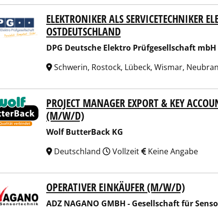
ELEKTRONIKER ALS SERVICETECHNIKER E
Deutsche Elektro Prüfgesellschaft mbH
OSTDEUTSCHLAND
DPG Deutsche Elektro Prüfgesellschaft mbH
Schwerin, Rostock, Lübeck, Wismar, Neubr
PROJECT MANAGER EXPORT & KEY ACCO
 ButterBack KG
(M/W/D)
Wolf ButterBack KG
Deutschland
Vollzeit
Keine Angabe
OPERATIVER EINKÄUFER (M/W/D)
NAGANO GMBH - Gesellschaft für Sensortechnik
ADZ NAGANO GMBH - Gesellschaft für Senso