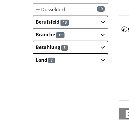
Düsseldorf
19
Berufsfeld
13
Mark
Branche
15
Bezahlung
3
Land
7
KRAF
Est