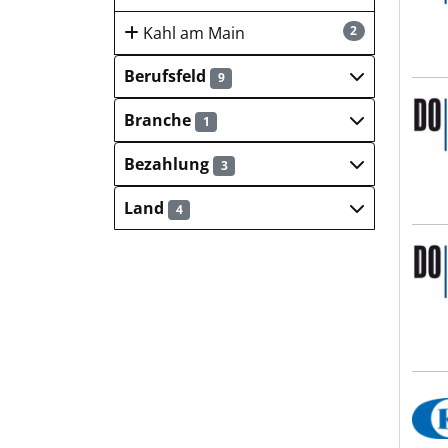
Kahl am Main
2
Berufsfeld
9
DOWE
Branche
1
Bezahlung
3
Land
4
DOWE
KEG 