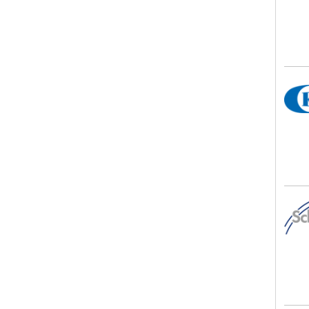
KEG 
A. S