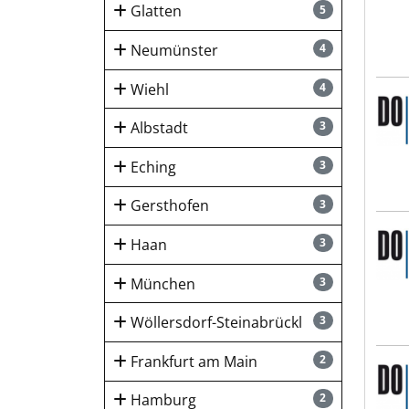
Glatten
5
Neumünster
4
Wiehl
4
DOWE
Albstadt
3
Eching
3
Gersthofen
3
DOWE
Haan
3
München
3
Wöllersdorf-Steinabrückl
3
Frankfurt am Main
2
DOWE
Hamburg
2