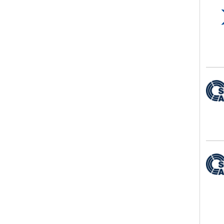
TS H
SMW
SMW