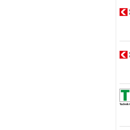
Kra
Kra
Tech