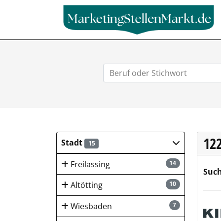
12
Stadt
15
Freilassing
14
Such
Altötting
10
Kies
Wiesbaden
7