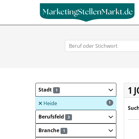
1 
Stadt
1
Heide
1
Such
Berufsfeld
3
Stad
Branche
1