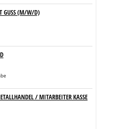
T GUSS (M/W/D)
ED
abe
TALLHANDEL / MITARBEITER KASSE