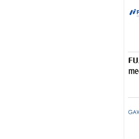
Fami
FUJI
Gaw