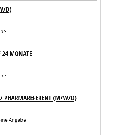
W/D)
abe
F 24 MONATE
abe
T / PHARMAREFERENT (M/W/D)
ine Angabe