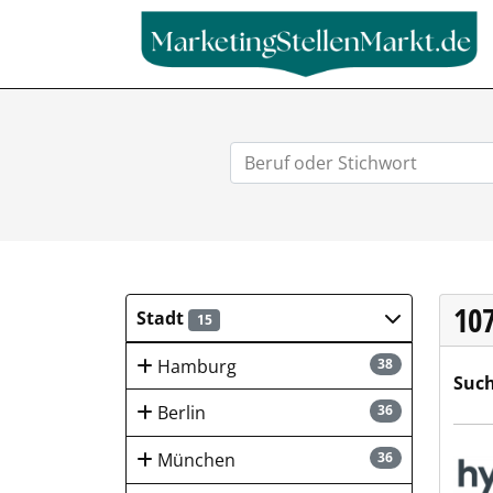
10
Stadt
15
Hamburg
38
Such
Berlin
36
hygi
München
36