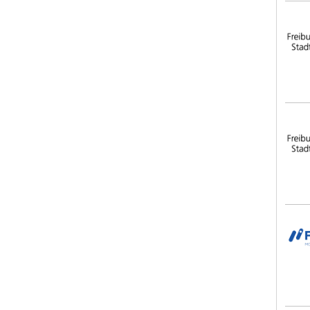
Frei
Frei
Fami