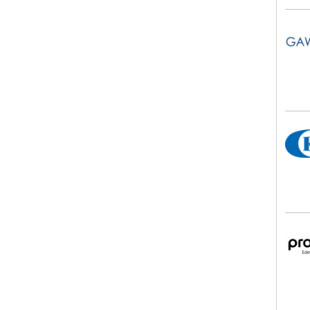
Gaw
KEG 
pro