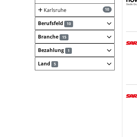
Karlsruhe
10
Berufsfeld
10
Branche
15
SART
Bezahlung
1
Land
5
SART