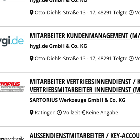
hygi.de GmbH & Co. KG
Otto-Diehls-Straße 13 - 17, 48291 Telgte
Vo
MITARBEITER KUNDENMANAGEMENT (M
.de GmbH & Co. KG
hygi.de GmbH & Co. KG
Otto-Diehls-Straße 13 - 17, 48291 Telgte
Vo
MITARBEITER VERTRIEBSINNENDIENST 
ORIUS Werkzeuge GmbH & Co. KG
VERTRIEBSMITARBEITER INNENDIENST (
SARTORIUS Werkzeuge GmbH & Co. KG
Ratingen
Vollzeit
Keine Angabe
AUSSENDIENSTMITARBEITER / KEY-ACCO
technik Messwertaufnehmer OHG