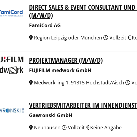
DIRECT SALES & EVENT CONSULTANT U
Cord AG
(M/W/D)
FamiCord AG
Region Leipzig oder München
Vollzeit
Ke
PROJEKTMANAGER (M/W/D)
FILM medwork GmbH
FUJIFILM medwork GmbH
Medworkring 1, 91315 Höchstadt/Aisch
Vo
VERTRIEBSMITARBEITER IM INNENDIENST
ronski GmbH
Gawronski GmbH
Neuhausen
Vollzeit
Keine Angabe