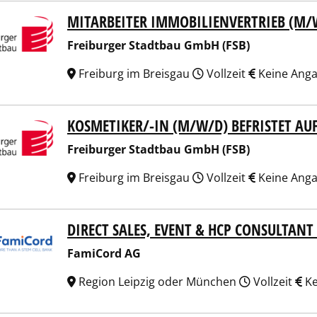
MITARBEITER IMMOBILIENVERTRIEB (M/
burger Stadtbau GmbH (FSB)
Freiburger Stadtbau GmbH (FSB)
Freiburg im Breisgau
Vollzeit
Keine Ang
KOSMETIKER/-IN (M/W/D) BEFRISTET AU
burger Stadtbau GmbH (FSB)
Freiburger Stadtbau GmbH (FSB)
Freiburg im Breisgau
Vollzeit
Keine Ang
DIRECT SALES, EVENT & HCP CONSULTAN
Cord AG
FamiCord AG
Region Leipzig oder München
Vollzeit
Ke