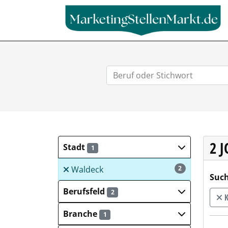
2 
Stadt
1
Waldeck
2
Such
Berufsfeld
2
K
Branche
1