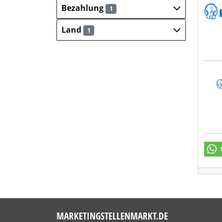
Peik
Bezahlung
1
Land
1
Peik
MARKETINGSTELLENMARKT.DE